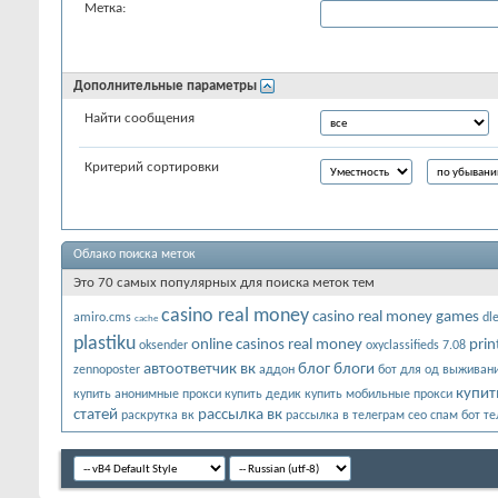
Метка:
Дополнительные параметры
Найти сообщения
Критерий сортировки
Облако поиска меток
Это 70 самых популярных для поиска меток тем
casino real money
casino real money games
amiro.cms
dl
cache
plastiku
online casinos real money
prin
oksender
oxyclassifieds 7.08
автоответчик вк
блог
блоги
zennoposter
аддон
бот для од
выживани
купит
купить анонимные прокси
купить дедик
купить мобильные прокси
статей
рассылка вк
раскрутка вк
рассылка в телеграм
сео
спам бот т