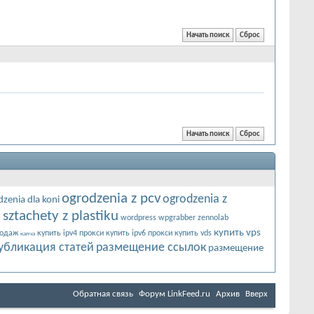
ogrodzenia z pcv
ogrodzenia z
zenia dla koni
sztachety z plastiku
m
wordpress
wpgrabber
zennolab
купить vps
родаж
купить ipv4 прокси
купить ipv6 прокси
купить vds
капча
убликация статей
размещение ссылок
размещение
Обратная связь
Форум LinkFeed.ru
Архив
Вверх