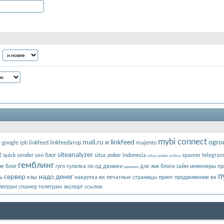
mybi connect
mail.ru и linkfeed
ogrod
e
google
ipb
linkfeed
linkfeedатор
majento
t
siteanalyzer
quick sender
seo блог
situs poker indonesia
spamer telegra
situs poker online
гемблинг
е блог
гугл
гулялка по од
движки
дле
жж блоги
займ
инженеры п
движок
п
ь сервер
надо денег
кэш
накрутка вк
печатные страницы
принт
продвижение вк
елеграм
спамер телеграм
экспорт ссылок