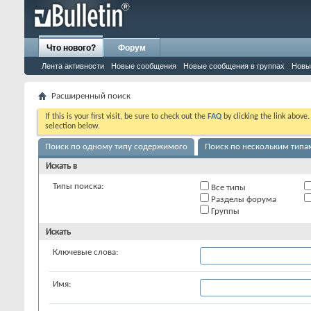
Что нового?
Форум
Лента активности
Новые сообщения
Новые сообщения в группах
Новы
Расширенный поиск
If this is your first visit, be sure to check out the
FAQ
by clicking the link above
selection below.
Поиск по одному типу содержимого
Поиск по нескольким тип
Искать в
Типы поиска:
Все типы
Разделы форума
Группы
Искать
Ключевые слова:
Имя: