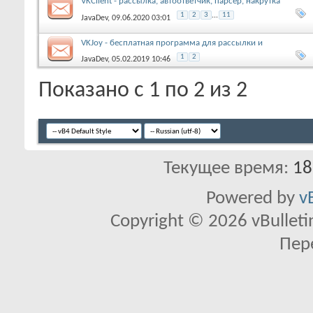
VKClient - рассылка, автоответчик, парсер, накрутка
активности в группе Вк
1
2
3
...
11
JavaDev
, 09.06.2020 03:01
VKJoy - бесплатная программа для рассылки и
продвижения вконтакте
1
2
JavaDev
, 05.02.2019 10:46
Показано с 1 по 2 из 2
Текущее время:
18
Powered by
v
Copyright © 2026 vBulletin 
Пер