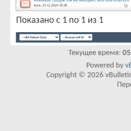
Инженеры Продаж: Как мы выводим сайты Красноярска в
ТОП и превращаем трафик в продажи
kona
, 23.12.2024 18:38
Показано с 1 по 1 из 1
Текущее время:
05
Powered by
v
Copyright © 2026 vBulletin 
Пер