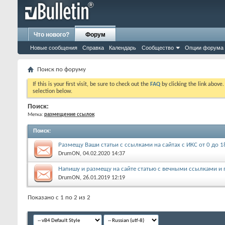
Что нового?
Форум
Новые сообщения
Справка
Календарь
Сообщество
Опции форума
Поиск по форуму
If this is your first visit, be sure to check out the
FAQ
by clicking the link above
selection below.
Поиск:
Метка:
размещение ссылок
Поиск
:
Размещу Ваши статьи с ссылками на сайтах с ИКС от 0 до 
DrumON
, 04.02.2020 14:37
Напишу и размещу на сайте статью с вечными ссылками и
соц.группах
DrumON
, 26.01.2019 12:19
Показано с 1 по 2 из 2