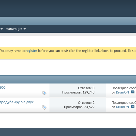
Навигация
. You may have to
register
before you can post: click the register link above to proceed. To s
1800
Ответов: 0
Последнее соо
Просмотров: 129,743
от
DrumON
 продублирую в двух
Ответов: 2
Последнее соо
Просмотров: 34,522
от
DrumON