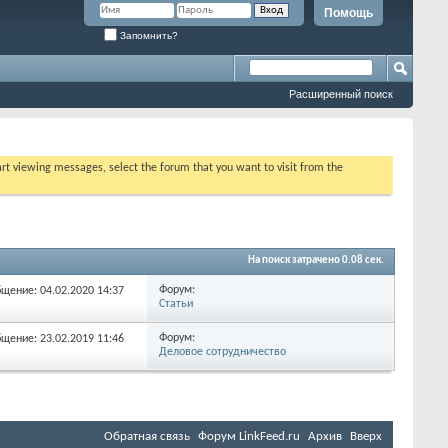
Помощь
Запомнить?
Расширенный поиск
tart viewing messages, select the forum that you want to visit from the
На поиск затрачено
0.08
сек.
Форум:
бщение: 04.02.2020
14:37
Статьи
Форум:
бщение: 23.02.2019
11:46
Деловое сотрудничество
Обратная связь
Форум LinkFeed.ru
Архив
Вверх