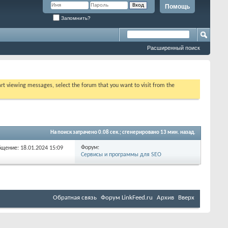
Помощь
Запомнить?
Расширенный поиск
tart viewing messages, select the forum that you want to visit from the
На поиск затрачено
0.08
сек.; сгенерировано 13 мин. назад.
Форум:
бщение: 18.01.2024
15:09
Сервисы и программы для SEO
Обратная связь
Форум LinkFeed.ru
Архив
Вверх