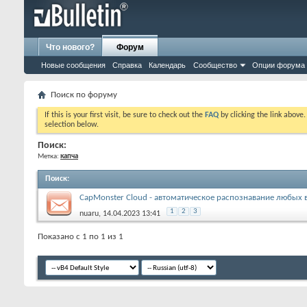
Что нового?
Форум
Новые сообщения
Справка
Календарь
Сообщество
Опции форума
Поиск по форуму
If this is your first visit, be sure to check out the
FAQ
by clicking the link above
selection below.
Поиск:
Метка:
капча
Поиск
:
CapMonster Cloud - автоматическое распознавание любых 
1
2
3
nuaru
, 14.04.2023 13:41
Показано с 1 по 1 из 1