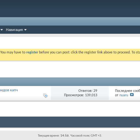
Навигация
. You may have to
register
before you can post: click the register link above to proceed. To s
видов капч
Ответов: 29
Последнее соо
Просмотров: 139,013
от
nuaru
Текущее время:
14:56
. Часовой пояс GMT +3.