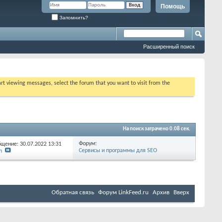
Помощь
Запомнить?
Расширенный поиск
tart viewing messages, select the forum that you want to visit from the
На поиск затрачено
0.08
сек.
Форум:
бщение: 30.07.2022
13:31
Сервисы и программы для SEO
h
Обратная связь
Форум LinkFeed.ru
Архив
Вверх