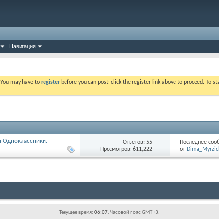
Навигация
. You may have to
register
before you can post: click the register link above to proceed. To s
и Одноклассники.
Ответов: 55
Последнее соо
Просмотров: 611,222
от
Dima_Myrzic
Текущее время:
06:07
. Часовой пояс GMT +3.