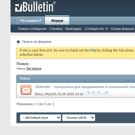
Что нового?
Форум
Новые сообщения
Справка
Календарь
Сообщество
Опции форума
Поиск по форуму
If this is your first visit, be sure to check out the
FAQ
by clicking the link above
selection below.
Поиск:
Метка:
бот для од
Поиск
:
OkSender – программа для продвижения в социальной сет
1
2
3
...
6
Dima_Myrzich
, 01.09.2016 23:10
Показано с 1 по 1 из 1