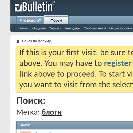
Что нового?
Форум
Новые сообщения
Справка
Календарь
Сообщество
Опции форума
Поиск по форуму
If this is your first visit, be sure
above. You may have to
register
link above to proceed. To start 
you want to visit from the selec
Поиск:
Метка:
блоги
Поиск
: