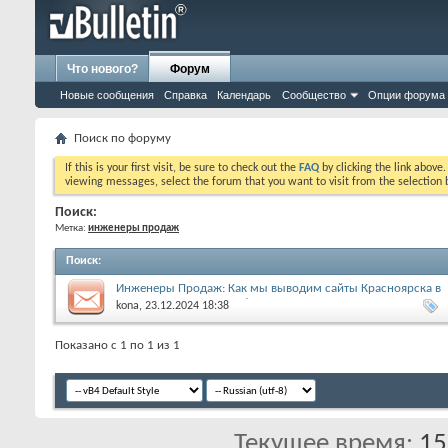
Что нового?
Форум
Новые сообщения
Справка
Календарь
Сообщество
Опции форума
Поиск по форуму
If this is your first visit, be sure to check out the
FAQ
by clicking the link above
viewing messages, select the forum that you want to visit from the selection 
Поиск:
Метка:
инженеры продаж
Поиск
:
Инженеры Продаж: Как мы выводим сайты Красноярска в
ТОП и превращаем трафик в продажи
kona
, 23.12.2024 18:38
Показано с 1 по 1 из 1
Текущее время:
15