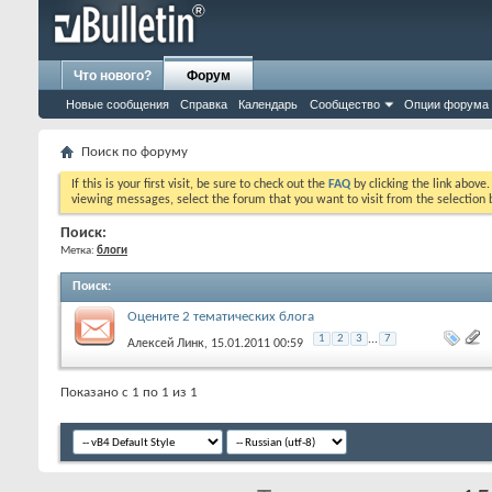
Что нового?
Форум
Новые сообщения
Справка
Календарь
Сообщество
Опции форума
Поиск по форуму
If this is your first visit, be sure to check out the
FAQ
by clicking the link above
viewing messages, select the forum that you want to visit from the selection 
Поиск:
Метка:
блоги
Поиск
:
Оцените 2 тематических блога
1
2
3
...
7
Алексей Линк
, 15.01.2011 00:59
Показано с 1 по 1 из 1