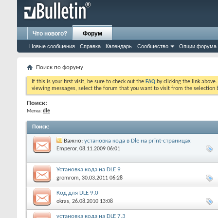
Что нового?
Форум
Новые сообщения
Справка
Календарь
Сообщество
Опции форума
Поиск по форуму
If this is your first visit, be sure to check out the
FAQ
by clicking the link above
viewing messages, select the forum that you want to visit from the selection 
Поиск:
Метка:
dle
Поиск
:
Важно:
установка кода в Dle на print-страницах
Emperor
, 08.11.2009 06:01
Установка кода на DLE 9
gromrom
, 30.03.2011 06:28
Код для DLE 9.0
okras
, 26.08.2010 13:08
установка кода на DLE 7.3