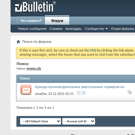
Что нового?
Форум
Новые сообщения
Справка
Календарь
Сообщество
Опции форума
Поиск по форуму
If this is your first visit, be sure to check out the
FAQ
by clicking the link above
viewing messages, select the forum that you want to visit from the selection 
Поиск:
Метка:
купить vds
Поиск
:
Аренда производительных виртуальных серверов на
windows
1
2
JavaDev
, 23.12.2021 02:31
Показано с 1 по 1 из 1