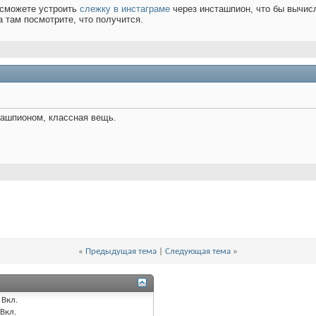
ы сможете устроить
слежку в инстаграме
через инсташпион, что бы вычисл
а там посмотрите, что получится.
ташпионом, классная вещь.
«
Предыдущая тема
|
Следующая тема
»
Вкл.
Вкл.