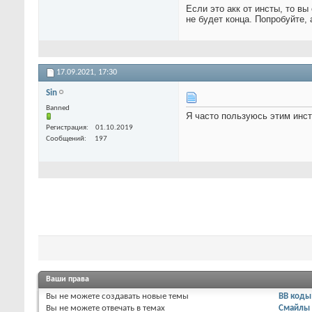
Если это акк от инсты, то в
не будет конца. Попробуйте, 
17.09.2021,
17:30
Sin
Banned
Я часто пользуюсь этим инс
Регистрация
01.10.2019
Сообщений
197
Ваши права
Вы
не можете
создавать новые темы
BB коды
Вы
не можете
отвечать в темах
Смайлы