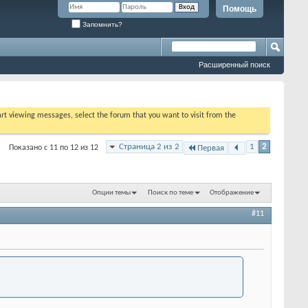
Помощь
Запомнить?
Расширенный поиск
tart viewing messages, select the forum that you want to visit from the
Страница 2 из 2
1
2
Показано с 11 по 12 из 12
Первая
Опции темы
Поиск по теме
Отображение
#11