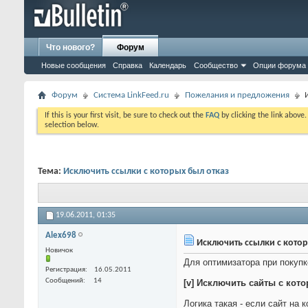
Что нового?
Форум
Новые сообщения
Справка
Календарь
Сообщество
Опции форума
Форум
Система LinkFeed.ru
Пожелания и предложения
If this is your first visit, be sure to check out the
FAQ
by clicking the link above
selection below.
Тема:
Исключить ссылки с которых был отказ
19.06.2011,
01:35
Alex698
Исключить ссылки с котор
Новичок
Для оптимизатора при покупк
Регистрация
16.05.2011
Сообщений
14
[v] Исключить сайты с кот
Логика такая - если сайт на