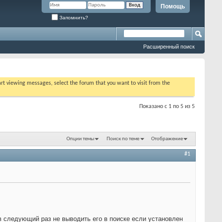
Помощь
Запомнить?
Расширенный поиск
tart viewing messages, select the forum that you want to visit from the
Показано с 1 по 5 из 5
Опции темы
Поиск по теме
Отображение
#1
 в следующий раз не выводить его в поиске если установлен