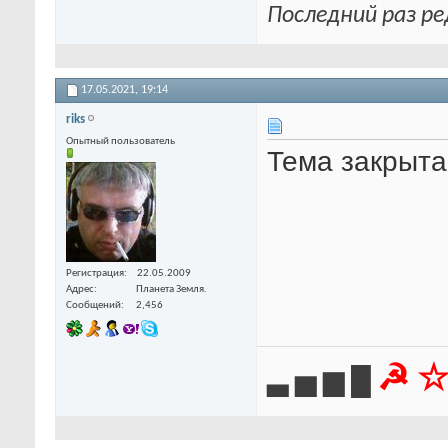
Последний раз ре
17.05.2021,
19:14
riks
Опытный пользователь
Тема закрыта.
Регистрация
22.05.2009
Адрес
Планета Земля.
Сообщений
2,456
☭ ☆
▃ ▅ ▆ █