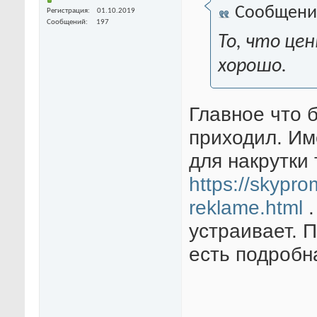
Сообщени
Регистрация
01.10.2019
Сообщений
197
То, что це
хорошо.
Главное что 
приходил. Им
для накрутки
https://skypro
reklame.html
.
устраивает. П
есть подробн