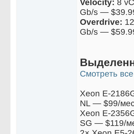
Velocity:
8 vC
Gb/s — $39.9
Overdrive:
12
Gb/s — $59.9
Выделенн
Смотреть все
Xeon E-2186G 
NL — $99/ме
Xeon E-2356G 
SG — $119/м
2× Xeon E5-26