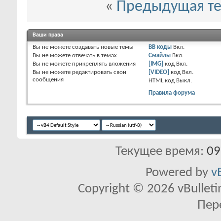
«
Предыдущая т
Ваши права
Вы
не можете
создавать новые темы
BB коды
Вкл.
Вы
не можете
отвечать в темах
Смайлы
Вкл.
Вы
не можете
прикреплять вложения
[IMG]
код
Вкл.
Вы
не можете
редактировать свои
[VIDEO]
код
Вкл.
сообщения
HTML код
Выкл.
Правила форума
Текущее время:
09
Powered by
v
Copyright © 2026 vBulletin 
Пер