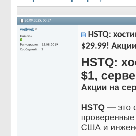
26.09.2025,
00:57
wellweb
HSTQ: хостин
Новичок
$29.99! Акции
Регистрация
12.08.2019
Сообщений
3
HSTQ: хос
$1, cерве
Акции на сер
HSTQ
— это 
проверенные 
США и инжене