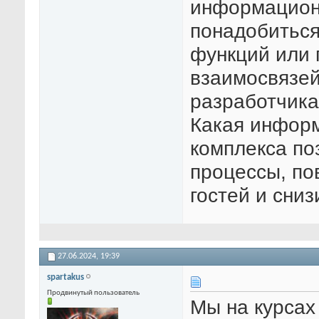
информацион
понадобиться
функций или 
взаимосвязей
разработчика
Какая информ
комплекса по
процессы, по
гостей и сниз
27.06.2024,
19:39
spartakus
Продвинутый пользователь
Мы на курсах