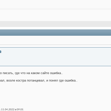
 писать, где что на каком сайте ошибка..
чал, возле костра потанцевал, и понял где ошибка..
 11.04.2022 в
09:05
.