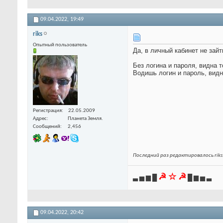
09.04.2022,
19:49
riks
Опытный пользователь
Да, в личный кабинет не зай
Без логина и пароля, видна 
Водишь логин и пароль, видн
Регистрация
22.05.2009
Адрес
Планета Земля.
Сообщений
2,456
Последний раз редактировалось riks;
☭ ☆ ☭
▃ ▅ ▆ █
█ ▆ ▅ ▃
09.04.2022,
20:42