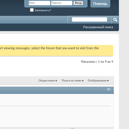
Помощь
Запомнить?
Расширенный поиск
tart viewing messages, select the forum that you want to visit from the
Показано с 1 по 9 из 9
Опции темы
Поиск по теме
Отображение
#1