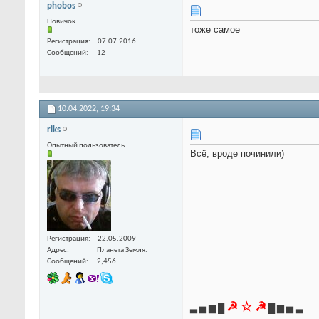
phobos
Новичок
тоже самое
Регистрация
07.07.2016
Сообщений
12
10.04.2022,
19:34
riks
Опытный пользователь
Всё, вроде починили)
Регистрация
22.05.2009
Адрес
Планета Земля.
Сообщений
2,456
☭ ☆ ☭
▃ ▅ ▆ █
█ ▆ ▅ ▃