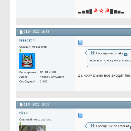
☭ ☆ ☭
▃ ▅ ▆ █
█ ▆ ▅ ▃
11.04.2022,
16:38
FreeCat
Старший модератор
Сообщение от
riks
или в этом кукисы и кеш
Регистрация
01.10.2008
да нормально всё входит без
Адрес
nobody, anywhere
Сообщений
1,643
11.04.2022,
18:08
riks
Опытный пользователь
Сообщение от
FreeCat