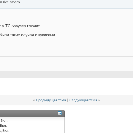
т без этого
 у ТС браузер глючит..
были такие случая с кукисами..
«
Предыдущая тема
|
Следующая тема
»
Вкл.
Вкл.
д
Вкл.