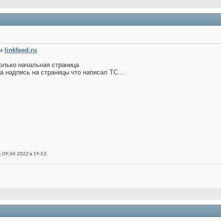
ти
linkfeed.ru
только начальная страница
а надпись на страницы что написал ТС....
 09.04.2022 в
19:53
.