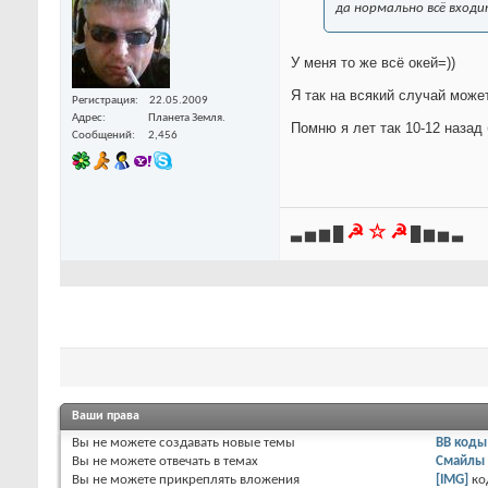
да нормально всё входи
У меня то же всё окей=))
Я так на всякий случай может
Регистрация
22.05.2009
Адрес
Планета Земля.
Помню я лет так 10-12 назад 
Сообщений
2,456
☭ ☆ ☭
▃ ▅ ▆ █
█ ▆ ▅ ▃
Ваши права
Вы
не можете
создавать новые темы
BB коды
Вы
не можете
отвечать в темах
Смайлы
Вы
не можете
прикреплять вложения
[IMG]
ко