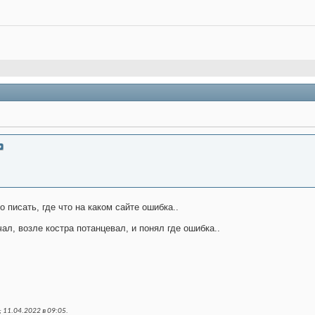
 писать, где что на каком сайте ошибка..
чал, возле костра потанцевал, и понял где ошибка..
 11.04.2022 в
09:05
.