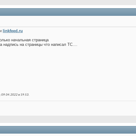
ти
linkfeed.ru
только начальная страница
а надпись на страницы что написал ТС....
 09.04.2022 в
19:53
.