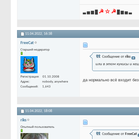
☭ ☆ ☭
▃ ▅ ▆ █
█ ▆ ▅ ▃
11.04.2022,
16:38
FreeCat
Старший модератор
Сообщение от
riks
или в этом кукисы и кеш
Регистрация
01.10.2008
да нормально всё входит без
Адрес
nobody, anywhere
Сообщений
1,643
11.04.2022,
18:08
riks
Опытный пользователь
Сообщение от
FreeCat