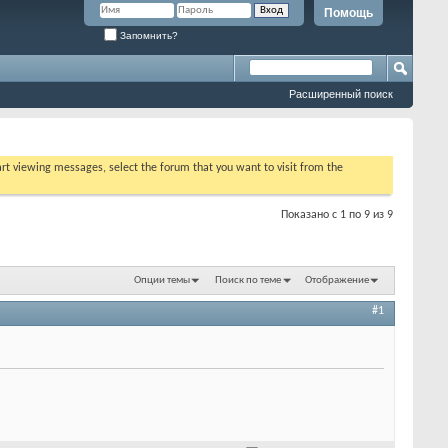
Помощь
Запомнить?
Расширенный поиск
tart viewing messages, select the forum that you want to visit from the
Показано с 1 по 9 из 9
Опции темы
Поиск по теме
Отображение
#1