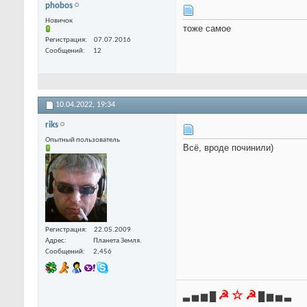
phobos
Новичок
тоже самое
Регистрация
07.07.2016
Сообщений
12
10.04.2022,
19:34
riks
Опытный пользователь
Всё, вроде починили)
Регистрация
22.05.2009
Адрес
Планета Земля.
Сообщений
2,456
☭ ☆ ☭
▃ ▅ ▆ █
█ ▆ ▅ ▃