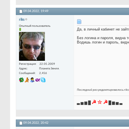
09.04.2022,
19:49
riks
Опытный пользователь
Да, в личный кабинет не зай
Без логина и пароля, видна 
Водишь логин и пароль, видн
Регистрация
22.05.2009
Адрес
Планета Земля.
Сообщений
2,456
Последний раз редактировалось riks;
☭ ☆ ☭
▃ ▅ ▆ █
█ ▆ ▅ ▃
09.04.2022,
20:42