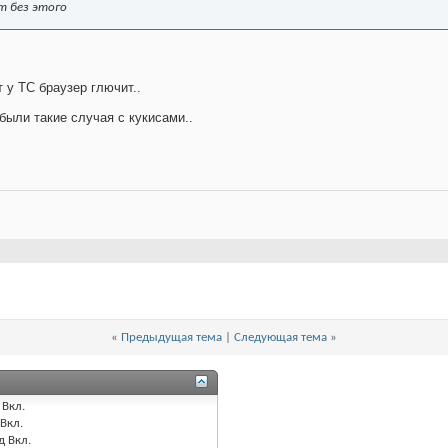
т без этого
 у ТС браузер глючит..
были такие случая с кукисами..
«
Предыдущая тема
|
Следующая тема
»
Вкл.
Вкл.
д
Вкл.