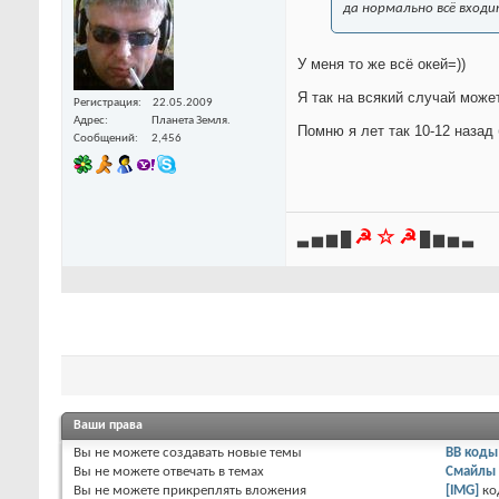
да нормально всё входи
У меня то же всё окей=))
Я так на всякий случай может
Регистрация
22.05.2009
Адрес
Планета Земля.
Помню я лет так 10-12 назад 
Сообщений
2,456
☭ ☆ ☭
▃ ▅ ▆ █
█ ▆ ▅ ▃
Ваши права
Вы
не можете
создавать новые темы
BB коды
Вы
не можете
отвечать в темах
Смайлы
Вы
не можете
прикреплять вложения
[IMG]
ко