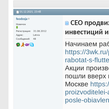
01.12.2021,
23:48
feodosja
СЕО продвиж
Новичок
инвестиций и 
Регистрация
31.08.2012
Адрес
Latvia
Сообщений
48
Начинаем рабо
https://3wk.ru
rabotat-s-flutt
Акции произв
пошли вверх 
Москве
https:
proizvoditelei
posle-obiavle