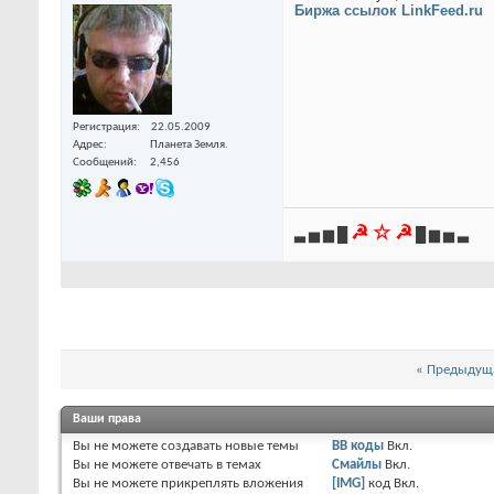
Биржа ссылок LinkFeed.ru
Регистрация
22.05.2009
Адрес
Планета Земля.
Сообщений
2,456
☭ ☆ ☭
▃ ▅ ▆ █
█ ▆ ▅ ▃
«
Предыдуща
Ваши права
Вы
не можете
создавать новые темы
BB коды
Вкл.
Вы
не можете
отвечать в темах
Смайлы
Вкл.
Вы
не можете
прикреплять вложения
[IMG]
код
Вкл.