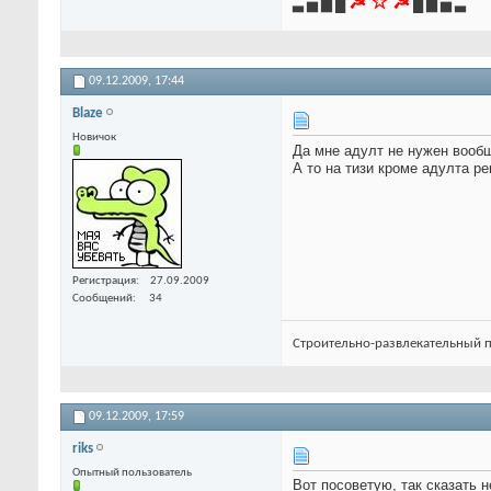
☭ ☆ ☭
▃ ▅ ▆ █
█ ▆ ▅ ▃
09.12.2009,
17:44
Blaze
Новичок
Да мне адулт не нужен вообщ
А то на тизи кроме адулта р
Регистрация
27.09.2009
Сообщений
34
Строительно-развлекательный п
09.12.2009,
17:59
riks
Опытный пользователь
Вот посоветую, так сказать 