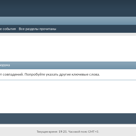
е события
Все разделы прочитаны
форума
ет совпадений. Попробуйте указать другие ключевые слова.
Текущее время:
19:21
. Часовой пояс GMT +3.