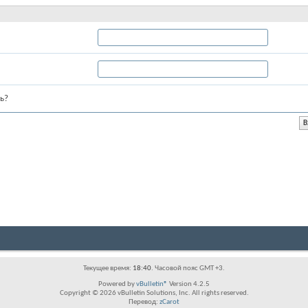
ь?
Текущее время:
18:40
. Часовой пояс GMT +3.
Powered by
vBulletin®
Version 4.2.5
Copyright © 2026 vBulletin Solutions, Inc. All rights reserved.
Перевод:
zCarot