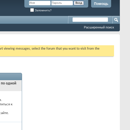
Помощь
Запомнить?
Расширенный поиск
tart viewing messages, select the forum that you want to visit from the
и по одной
з.
титься к
айте.