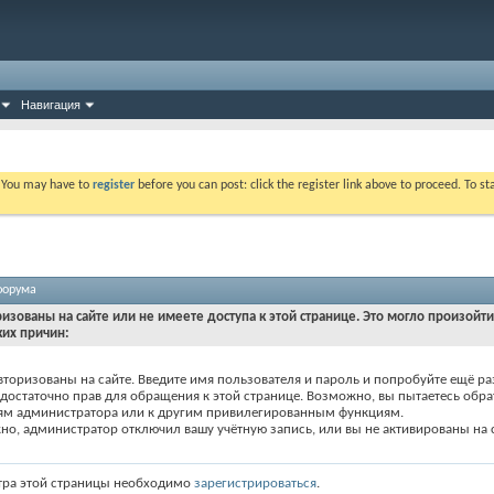
Навигация
. You may have to
register
before you can post: click the register link above to proceed. To s
форума
ризованы на сайте или не имеете доступа к этой странице. Это могло произойт
ких причин:
вторизованы на сайте. Введите имя пользователя и пароль и попробуйте ещё ра
едостаточно прав для обращения к этой странице. Возможно, вы пытаетесь обра
ям администратора или к другим привилегированным функциям.
о, администратор отключил вашу учётную запись, или вы не активированы на с
тра этой страницы необходимо
зарегистрироваться
.