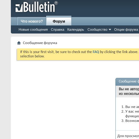
Что нового?
Форум
Новые сообщения
Справка
Календарь
Сообщество
Опции форума
Сообщение форума
If this is your first visit, be sure to check out the
FAQ
by clicking the link above
selection below.
Сообщение 
Вы не авто
из несколь
Вы не а
У вас н
функци
Возможн
Для просмо