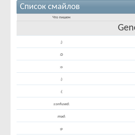
Список смайлов
Что пишем
Gene
;)
:D
:o
:)
:(
:confused:
:mad:
:p