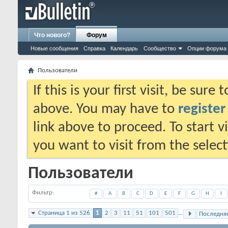
Что нового?
Форум
Новые сообщения
Справка
Календарь
Сообщество
Опции форума
Пользователи
If this is your first visit, be sure
above. You may have to
register
link above to proceed. To start 
you want to visit from the selec
Пользователи
Фильтр
#
A
B
C
D
E
F
G
H
I
Страница 1 из 526
1
2
3
11
51
101
501
...
Последня