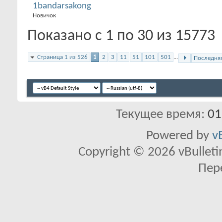
1bandarsakong
Новичок
Показано с 1 по 30 из 15773
Страница 1 из 526
1
2
3
11
51
101
501
...
Последня
Текущее время:
01
Powered by
v
Copyright © 2026 vBulletin 
Пер