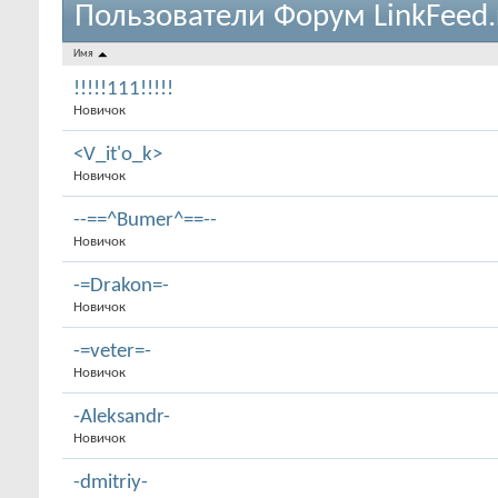
Пользователи Форум LinkFeed.
Имя
!!!!!111!!!!!
Новичок
<V_it'o_k>
Новичок
--==^Bumer^==--
Новичок
-=Drakon=-
Новичок
-=veter=-
Новичок
-Aleksandr-
Новичок
-dmitriy-