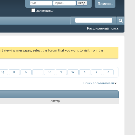
Помощь
Запомнить?
Расширенный поиск
tart viewing messages, select the forum that you want to visit from the
Q
R
S
T
U
V
W
X
Y
Z
Поиск пользователей
Показано с 1 по 30 из 15773
На поиск затрачено
0.03
сек.
Аватар