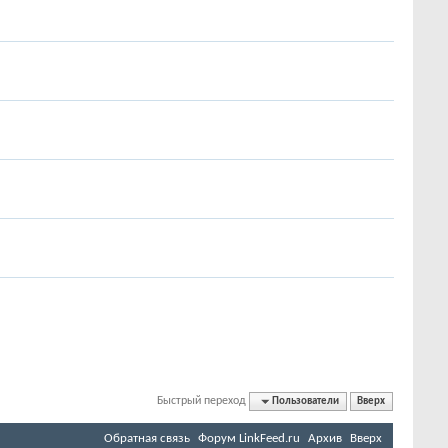
Быстрый переход
Пользователи
Вверх
Обратная связь
Форум LinkFeed.ru
Архив
Вверх