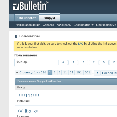
Что нового?
Форум
Новые сообщения
Справка
Календарь
Сообщество
Опции форума
Пользователи
If this is your first visit, be sure to check out the
FAQ
by clicking the link above
selection below.
Пользователи
Фильтр
#
A
B
C
D
E
Страница 1 из 526
1
2
3
11
51
101
501
...
Последня
Пользователи Форум LinkFeed.ru
Имя
!!!!!111!!!!!
Новичок
<V_it'o_k>
Новичок