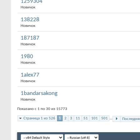
1259304
Новичок
138228
Новичок
187187
Новичок
1980
Новичок
1alex77
Новичок
1bandarsakong
Новичок
Показано с 1 по 30 из 15773
Страница 1 из 526
1
2
3
11
51
101
501
...
Последня