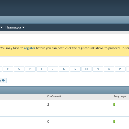
Навигация
. You may have to
register
before you can post: click the register link above to proceed. To s
F
G
H
I
J
K
L
M
N
O
P
я
Сообщений
Репутация
2
0