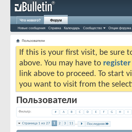
Что нового?
Форум
Новые сообщения
Справка
Календарь
Сообщество
Опции форума
Пользователи
If this is your first visit, be sure
above. You may have to
register
link above to proceed. To start 
you want to visit from the selec
Пользователи
Фильтр
#
A
B
C
D
E
F
G
H
I
Страница 1 из 27
1
2
3
11
...
Последняя