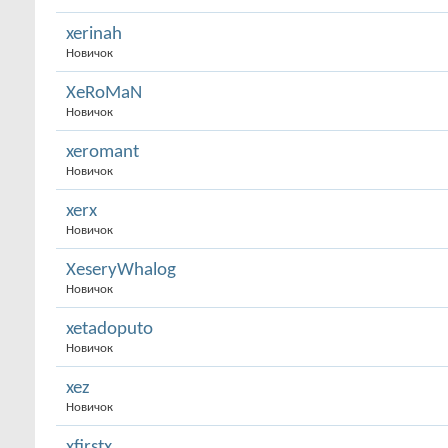
xerinah
Новичок
XeRoMaN
Новичок
xeromant
Новичок
xerx
Новичок
XeseryWhalog
Новичок
xetadoputo
Новичок
xez
Новичок
xfirstx