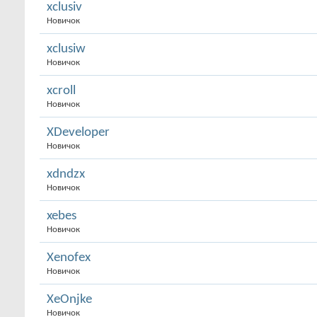
xclusiv
Новичок
xclusiw
Новичок
xcroll
Новичок
XDeveloper
Новичок
xdndzx
Новичок
xebes
Новичок
Xenofex
Новичок
XeOnjke
Новичок