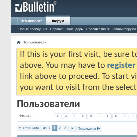
Что нового?
Форум
Новые сообщения
Справка
Календарь
Сообщество
Опции форума
Пользователи
If this is your first visit, be sure
above. You may have to
register
link above to proceed. To start 
you want to visit from the selec
Пользователи
Фильтр
#
A
B
C
D
E
F
G
H
I
Страница 1 из 3
1
2
3
Последняя