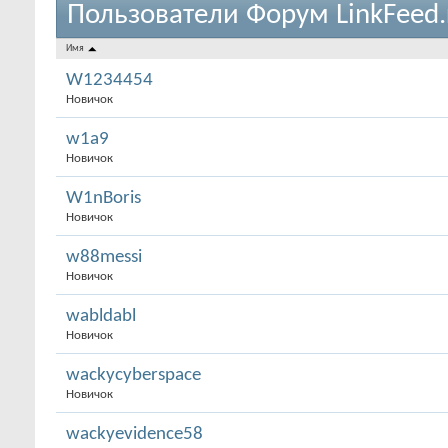
Пользователи Форум LinkFeed.
Имя
W1234454
Новичок
w1a9
Новичок
W1nBoris
Новичок
w88messi
Новичок
wabldabl
Новичок
wackycyberspace
Новичок
wackyevidence58