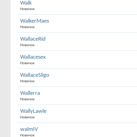
Walk
Новичок
WalkerMaes
Новичок
WallaceRid
Новичок
Wallacesex
Новичок
WallaceSligo
Новичок
Wallerra
Новичок
WallyLawle
Новичок
walmIV
Новичок