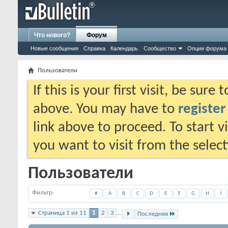
Что нового?
Форум
Новые сообщения
Справка
Календарь
Сообщество
Опции форума
Пользователи
If this is your first visit, be sure
above. You may have to
register
link above to proceed. To start 
you want to visit from the selec
Пользователи
Фильтр
#
A
B
C
D
E
F
G
H
I
Страница 1 из 11
1
2
3
...
Последняя