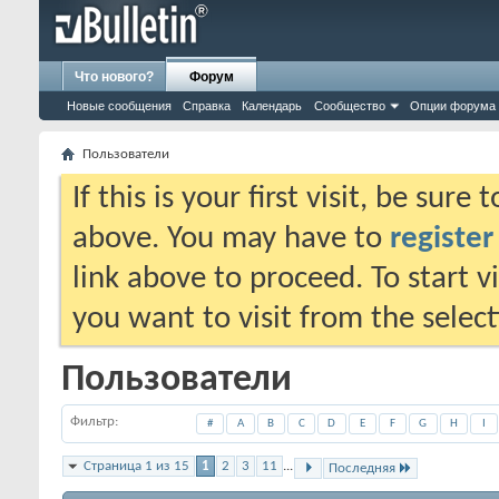
Что нового?
Форум
Новые сообщения
Справка
Календарь
Сообщество
Опции форума
Пользователи
If this is your first visit, be sure
above. You may have to
register
link above to proceed. To start 
you want to visit from the selec
Пользователи
Фильтр
#
A
B
C
D
E
F
G
H
I
Страница 1 из 15
1
2
3
11
...
Последняя