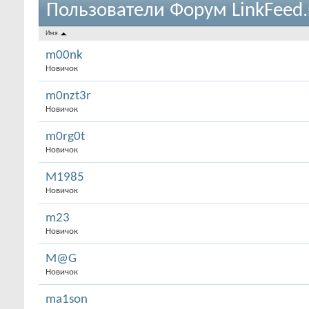
Пользователи Форум LinkFeed.
Имя
m00nk
Новичок
m0nzt3r
Новичок
m0rg0t
Новичок
M1985
Новичок
m23
Новичок
M@G
Новичок
ma1son