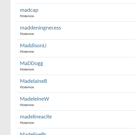
madcap
Новичок
maddeningnecess
Новичок
MaddisonLi
Новичок
MaDDogg
Новичок
MadelaineB
Новичок
MadeleineW
Новичок
madelineacite
Новичок
MadelineBr