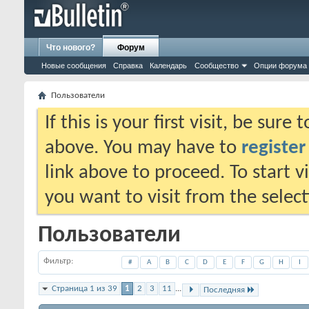
Что нового?
Форум
Новые сообщения
Справка
Календарь
Сообщество
Опции форума
Пользователи
If this is your first visit, be sure
above. You may have to
register
link above to proceed. To start 
you want to visit from the selec
Пользователи
Фильтр
#
A
B
C
D
E
F
G
H
I
Страница 1 из 39
1
2
3
11
...
Последняя