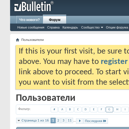
Что нового?
Форум
Новые сообщения
Справка
Календарь
Сообщество
Опции форума
Пользователи
If this is your first visit, be sure
above. You may have to
register
link above to proceed. To start 
you want to visit from the selec
Пользователи
Фильтр
#
A
B
C
D
E
F
G
H
I
Страница 1 из 16
1
2
3
11
...
Последняя