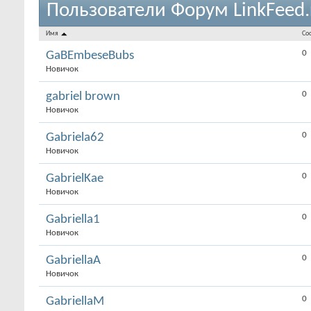
Пользователи Форум LinkFeed.
Имя
Со
0
GaBEmbeseBubs
Новичок
0
gabriel brown
Новичок
0
Gabriela62
Новичок
0
GabrielKae
Новичок
0
Gabriella1
Новичок
0
GabriellaA
Новичок
0
GabriellaM