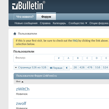
Что нового?
Форум
Новые сообщения
Справка
Календарь
Сообщество
Опции форума
Пользователи
If this is your first visit, be sure to check out the
FAQ
by clicking the link above
selection below.
Пользователи
Фильтр
#
A
B
C
D
E
Страница 526 из 526
...
26
426
476
516
524
Первая
Пользователи Форум LinkFeed.ru
Имя
zWitCh
Новичок
zwolf
Новичок