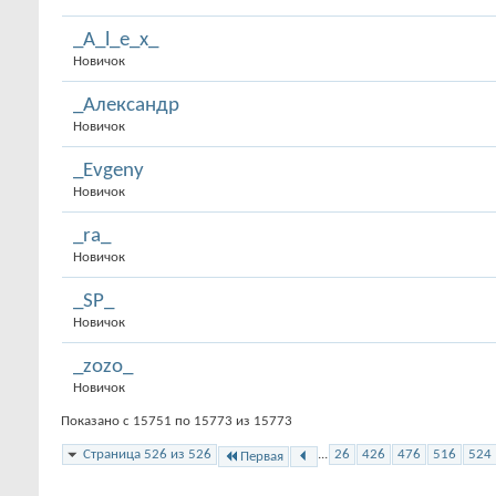
_A_l_e_x_
Новичок
_Александр
Новичок
_Evgeny
Новичок
_ra_
Новичок
_SP_
Новичок
_zozo_
Новичок
Показано с 15751 по 15773 из 15773
Страница 526 из 526
...
26
426
476
516
524
Первая