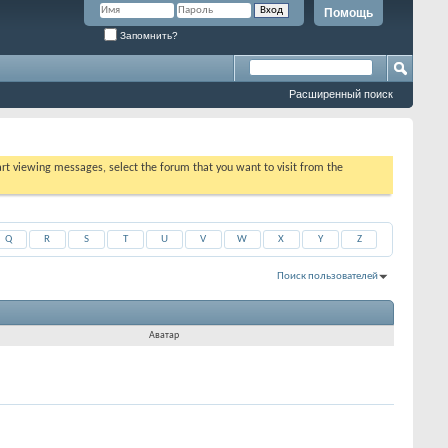
Помощь
Запомнить?
Расширенный поиск
tart viewing messages, select the forum that you want to visit from the
Q
R
S
T
U
V
W
X
Y
Z
Поиск пользователей
Показано с 15751 по 15773 из 15773
На поиск затрачено
0.38
сек.
Аватар