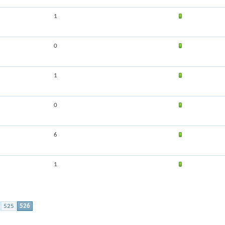
1
0
1
0
6
1
525
526