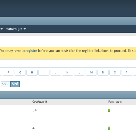
Навигация
. You may have to
register
before you can post: click the register link above to proceed. To s
F
G
H
I
J
K
L
M
N
O
P
525
526
Сообщений
Репутация
34
4