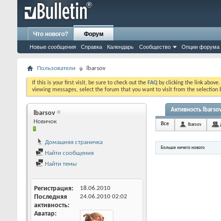
Что нового?
Форум
Новые сообщения
Справка
Календарь
Сообщество
Опции форума
Пользователи
lbarsov
If this is your first visit, be sure to check out the
FAQ
by clicking the link above
viewing messages, select the forum that you want to visit from the selection 
Активность lbarso
lbarsov
Новичок
Все
lbarsov
Домашняя страничка
Больше ничего нового
Найти сообщения
Найти темы
Регистрация
18.06.2010
Последняя
24.06.2010
02:02
активность
Аватар