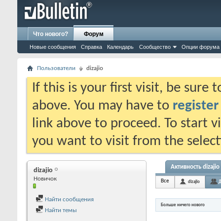
Что нового?
Форум
Новые сообщения
Справка
Календарь
Сообщество
Опции форума
Пользователи
dizajio
If this is your first visit, be sure
above. You may have to
register
link above to proceed. To start 
you want to visit from the selec
Активность dizajio
dizajio
Новичок
Все
dizajio
Д
Найти сообщения
Больше ничего нового
Найти темы