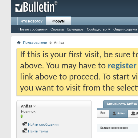
Что нового?
Форум
Новые сообщения
Справка
Календарь
Сообщество
Опции форума
Пользователи
Anfisa
If this is your first visit, be sure
above. You may have to
register
link above to proceed. To start 
you want to visit from the selec
Активность Anfisa
Anfisa
Новичок
Все
Anfisa
Д
Найти сообщения
Больше ничего нового
Найти темы