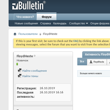
Что нового?
Форум
Новые сообщения
Справка
Календарь
Сообщество
Опции форума
Пользователи
FloydHeste
If this is your first visit, be sure to check out the
FAQ
by clicking the link above
viewing messages, select the forum that you want to visit from the selection 
Активность FloydH
FloydHeste
Новичок
Все
FloydHeste
Найти сообщения
Больше ничего нового
Найти темы
Регистрация
26.10.2019
Последняя
26.10.2019
16:16
активность