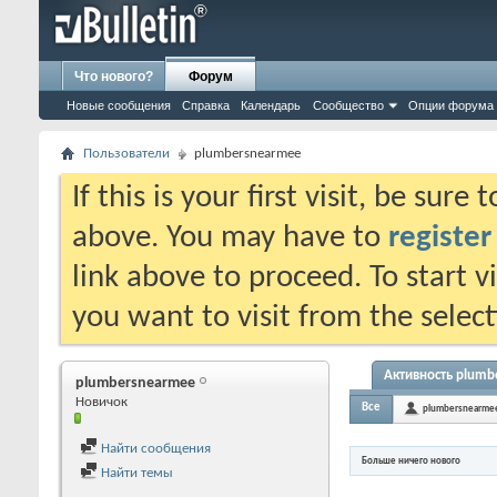
Что нового?
Форум
Новые сообщения
Справка
Календарь
Сообщество
Опции форума
Пользователи
plumbersnearmee
If this is your first visit, be sure
above. You may have to
register
link above to proceed. To start 
you want to visit from the selec
Активность plum
plumbersnearmee
Новичок
Все
plumbersnearme
Найти сообщения
Больше ничего нового
Найти темы