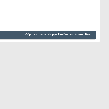
Обратная связь
Форум LinkFeed.ru
Архив
Вверх