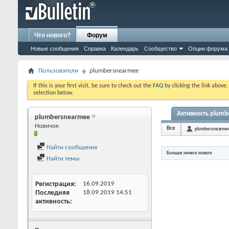
Что нового?
Форум
Новые сообщения
Справка
Календарь
Сообщество
Опции форума
Пользователи
plumbersnearmee
If this is your first visit, be sure to check out the
FAQ
by clicking the link above
selection below.
Активность plum
plumbersnearmee
Новичок
Все
plumbersnearme
Найти сообщения
Больше ничего нового
Найти темы
Регистрация
16.09.2019
Последняя
18.09.2019
14:51
активность