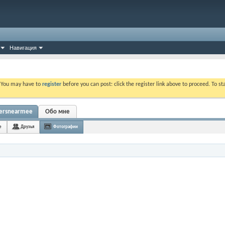
Навигация
. You may have to
register
before you can post: click the register link above to proceed. To s
bersnearmee
Обо мне
e
Друзья
Фотографии