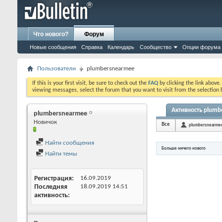
Что нового?
Форум
Новые сообщения
Справка
Календарь
Сообщество
Опции форума
Пользователи
plumbersnearmee
If this is your first visit, be sure to check out the
FAQ
by clicking the link above
viewing messages, select the forum that you want to visit from the selection 
Активность plum
plumbersnearmee
Новичок
Все
plumbersnearme
Найти сообщения
Больше ничего нового
Найти темы
Регистрация
16.09.2019
Последняя
18.09.2019
14:51
активность