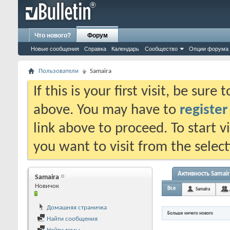
Что нового?
Форум
Новые сообщения
Справка
Календарь
Сообщество
Опции форума
Пользователи
Samaira
If this is your first visit, be sure
above. You may have to
register
link above to proceed. To start 
you want to visit from the selec
Активность Samair
Samaira
Новичок
Все
Samaira
Домашняя страничка
Больше ничего нового
Найти сообщения