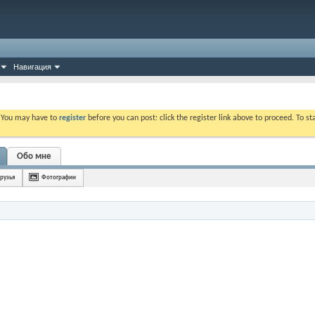
Навигация
. You may have to
register
before you can post: click the register link above to proceed. To s
Обо мне
рузья
Фотографии