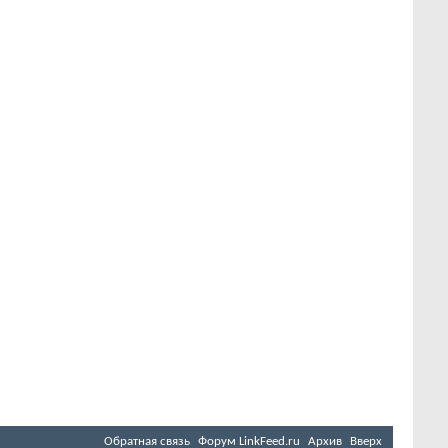
Обратная связь
Форум LinkFeed.ru
Архив
Вверх