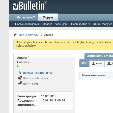
Что нового?
Форум
Новые сообщения
Справка
Календарь
Сообщество
Опции форума
Пользователи
Amara
If this is your first visit, be sure to check out the
FAQ
by clicking the link above
selection below.
Активность Amara
Amara
Новичок
Все
Amara
Д
Домашняя страничка
Больше ничего нового
Найти сообщения
Найти темы
Регистрация
16.09.2019
Последняя
16.09.2019
08:24
активность