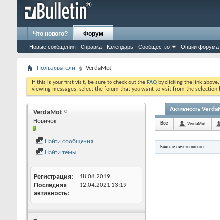
Что нового?
Форум
Новые сообщения
Справка
Календарь
Сообщество
Опции форума
Пользователи
VerdaMot
If this is your first visit, be sure to check out the
FAQ
by clicking the link above
viewing messages, select the forum that you want to visit from the selection 
Активность Verda
VerdaMot
Новичок
Все
VerdaMot
Найти сообщения
Больше ничего нового
Найти темы
Регистрация
18.08.2019
Последняя
12.04.2021
13:19
активность