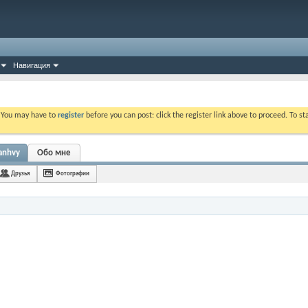
Навигация
. You may have to
register
before you can post: click the register link above to proceed. To s
anhvy
Обо мне
Друзья
Фотографии