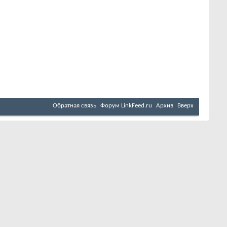
Обратная связь
Форум LinkFeed.ru
Архив
Вверх