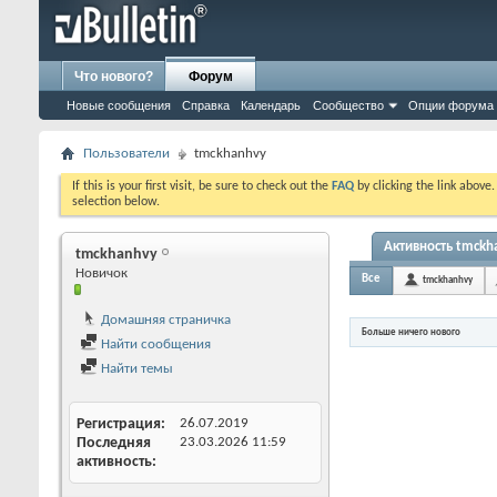
Что нового?
Форум
Новые сообщения
Справка
Календарь
Сообщество
Опции форума
Пользователи
tmckhanhvy
If this is your first visit, be sure to check out the
FAQ
by clicking the link above
selection below.
Активность tmckh
tmckhanhvy
Новичок
Все
tmckhanhvy
Домашняя страничка
Больше ничего нового
Найти сообщения
Найти темы
Регистрация
26.07.2019
Последняя
23.03.2026
11:59
активность