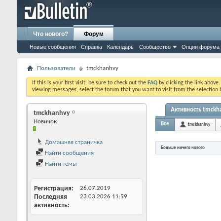
Что нового?
Форум
Новые сообщения
Справка
Календарь
Сообщество
Опции форума
Пользователи
tmckhanhvy
If this is your first visit, be sure to check out the
FAQ
by clicking the link above
viewing messages, select the forum that you want to visit from the selection 
Активность tmckh
tmckhanhvy
Новичок
Все
tmckhanhvy
Домашняя страничка
Больше ничего нового
Найти сообщения
Найти темы
Регистрация
26.07.2019
Последняя
23.03.2026
11:59
активность