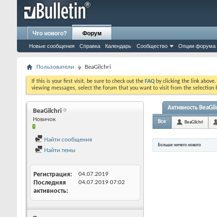
Что нового?
Форум
Новые сообщения
Справка
Календарь
Сообщество
Опции форума
Пользователи
BeaGilchri
If this is your first visit, be sure to check out the
FAQ
by clicking the link above
viewing messages, select the forum that you want to visit from the selection 
Активность BeaGilc
BeaGilchri
Новичок
Все
BeaGilchri
Найти сообщения
Больше ничего нового
Найти темы
Регистрация
04.07.2019
Последняя
04.07.2019
07:02
активность