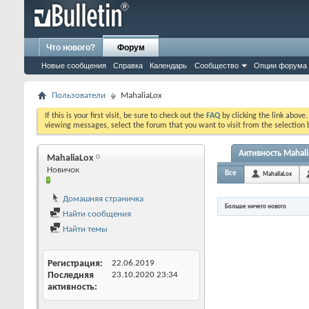
Что нового?
Форум
Новые сообщения
Справка
Календарь
Сообщество
Опции форума
Пользователи
MahaliaLox
If this is your first visit, be sure to check out the
FAQ
by clicking the link above
viewing messages, select the forum that you want to visit from the selection 
Активность Mahali
MahaliaLox
Новичок
Все
MahaliaLox
Домашняя страничка
Больше ничего нового
Найти сообщения
Найти темы
Регистрация
22.06.2019
Последняя
23.10.2020
23:34
активность