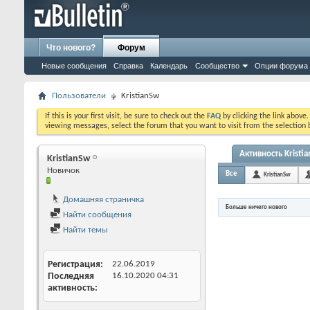
Что нового?
Форум
Новые сообщения
Справка
Календарь
Сообщество
Опции форума
Пользователи
KristianSw
If this is your first visit, be sure to check out the
FAQ
by clicking the link above
viewing messages, select the forum that you want to visit from the selection 
Активность Kristi
KristianSw
Новичок
Все
KristianSw
Домашняя страничка
Больше ничего нового
Найти сообщения
Найти темы
Регистрация
22.06.2019
Последняя
16.10.2020
04:31
активность