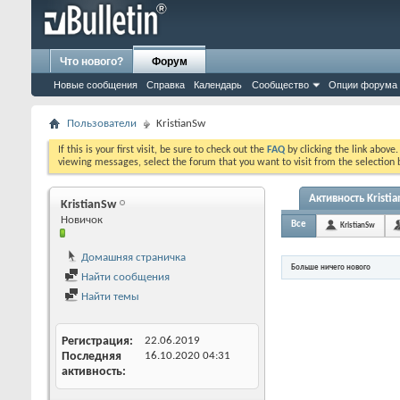
Что нового?
Форум
Новые сообщения
Справка
Календарь
Сообщество
Опции форума
Пользователи
KristianSw
If this is your first visit, be sure to check out the
FAQ
by clicking the link above
viewing messages, select the forum that you want to visit from the selection 
Активность Kristi
KristianSw
Новичок
Все
KristianSw
Домашняя страничка
Больше ничего нового
Найти сообщения
Найти темы
Регистрация
22.06.2019
Последняя
16.10.2020
04:31
активность