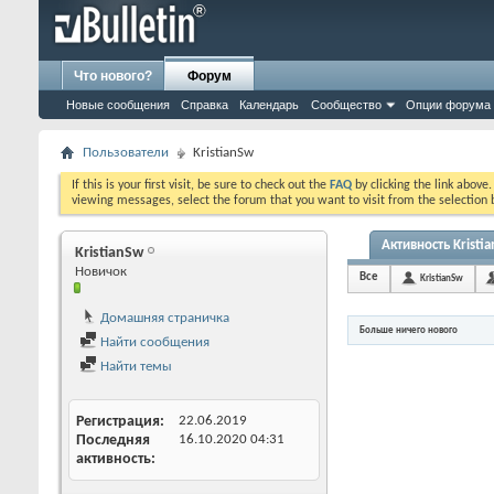
Что нового?
Форум
Новые сообщения
Справка
Календарь
Сообщество
Опции форума
Пользователи
KristianSw
If this is your first visit, be sure to check out the
FAQ
by clicking the link above
viewing messages, select the forum that you want to visit from the selection 
Активность Kristi
KristianSw
Новичок
Все
KristianSw
Домашняя страничка
Больше ничего нового
Найти сообщения
Найти темы
Регистрация
22.06.2019
Последняя
16.10.2020
04:31
активность