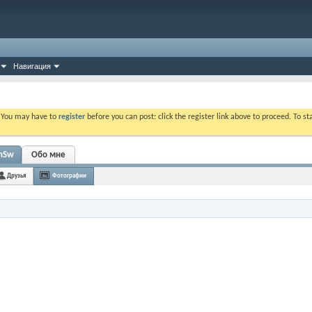
Навигация
. You may have to
register
before you can post: click the register link above to proceed. To s
anSw
Обо мне
Друзья
Фотографии