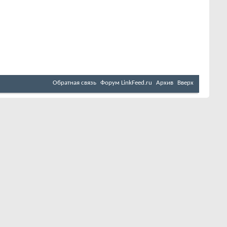
Обратная связь
Форум LinkFeed.ru
Архив
Вверх