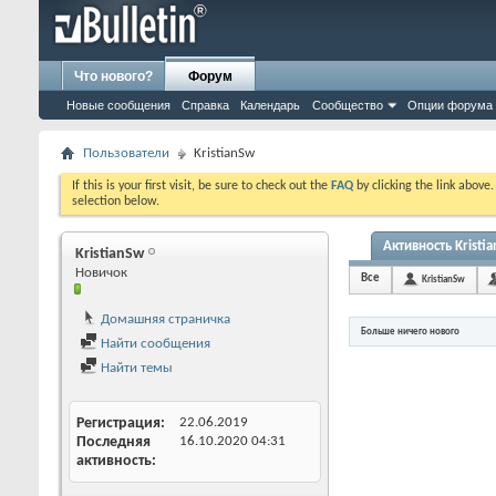
Что нового?
Форум
Новые сообщения
Справка
Календарь
Сообщество
Опции форума
Пользователи
KristianSw
If this is your first visit, be sure to check out the
FAQ
by clicking the link above
selection below.
Активность Kristi
KristianSw
Новичок
Все
KristianSw
Домашняя страничка
Больше ничего нового
Найти сообщения
Найти темы
Регистрация
22.06.2019
Последняя
16.10.2020
04:31
активность